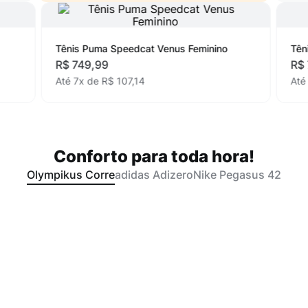
Tênis Puma Speedcat Venus Feminino
Tên
R$
749
,
99
R$
Até
7
x de
R$
107
,
14
At
Conforto para toda hora!
Olympikus Corre
adidas Adizero
Nike Pegasus 42