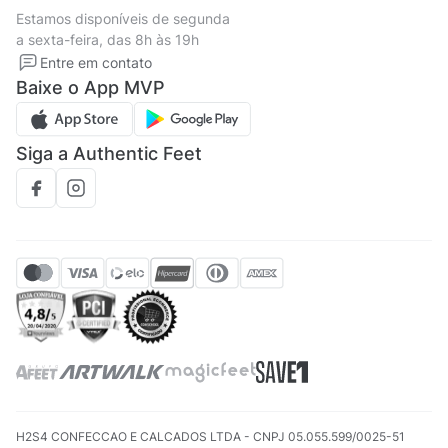
Termos de uso
Tipos de entrega
Estamos disponíveis de segunda
Política de privacidade
Formas de pagamento
a sexta-feira, das 8h às 19h
Solicite seus Dados
Solicite seus dados
Entre em contato
Regulamento CRM/ CASHBACK
Baixe o App MVP
Regulamento cupom
Siga a Authentic Feet
H2S4 CONFECCAO E CALCADOS LTDA - CNPJ 05.055.599/0025-51