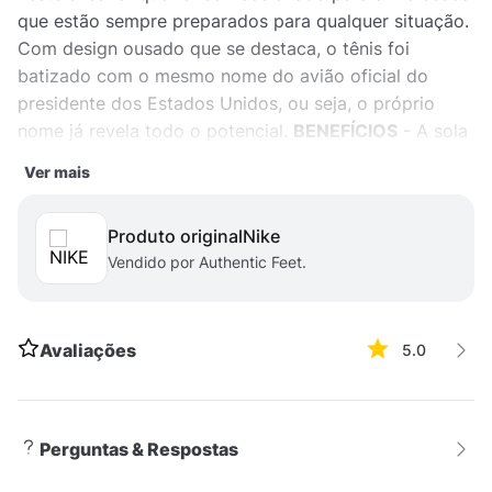
que estão sempre preparados para qualquer situação.
Com design ousado que se destaca, o tênis foi
batizado com o mesmo nome do avião oficial do
presidente dos Estados Unidos, ou seja, o próprio
nome já revela todo o potencial.
BENEFÍCIOS
- A sola
de borracha com ponto de articulação proporciona
Ver mais
tração direta - O Air-Sole oferece amortecimento leve
e conforto durante todo o dia
DETALHES DO
Produto original
nike
PRODUTO
- Cabedal em couro - Solado de borracha
Vendido por Authentic Feet.
DADOS TÉCNICOS
- Garantia do fabricante: contra
defeito de fabricação. - Origem: importado.
Avaliações
5.0
Perguntas & Respostas