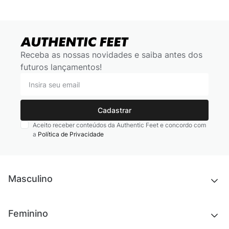
Receba as nossas novidades e saiba antes dos
futuros lançamentos!
Cadastrar
Aceito receber conteúdos da Authentic Feet e concordo com
a
Política de Privacidade
Masculino
Novidades
Feminino
Chinelos e sandálias