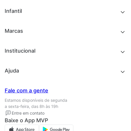
Tênis
Outlet
Novidades
Infantil
Roupas
Chinelos e sandálias
Acessórios
Tênis
Outlet
Novidades
Marcas
Roupas
Roupas
Acessórios
Tênis
Chinelos e sandálias
Institucional
Acessórios
Outlet
Quem somos
Ajuda
Trabalhe conosco
Seja um franqueado
Nossas lojas
Central de Relacionamento
Fale com a gente
Termos de uso
Tipos de entrega
Estamos disponíveis de segunda
Política de privacidade
Formas de pagamento
a sexta-feira, das 8h às 19h
Solicite seus Dados
Solicite seus dados
Entre em contato
Regulamento CRM/ CASHBACK
Baixe o App MVP
Regulamento cupom