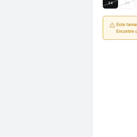
34
35
Este tama
Encontre o