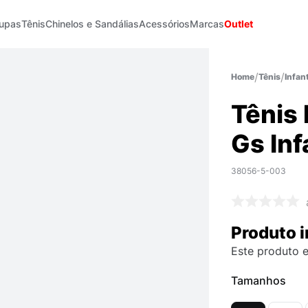
upas
Tênis
Chinelos e Sandálias
Acessórios
Marcas
Outlet
Tênis
Infant
Tênis
Gs Inf
38056-5-003
Produto i
Este produto e
Tamanhos