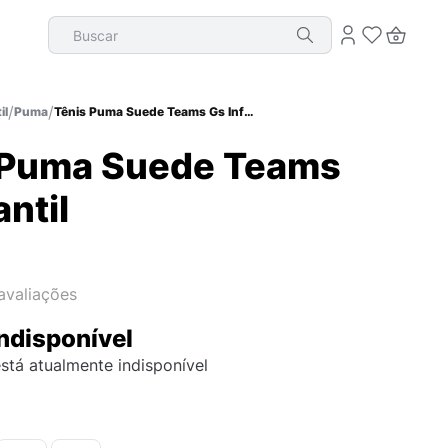
Buscar
il
Puma
Tênis Puma Suede Teams Gs Infantil
 Puma Suede Teams
antil
avaliações
ndisponível
stá atualmente indisponível