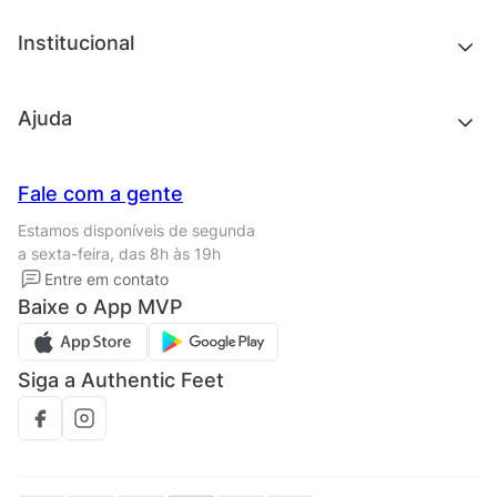
Acessórios
Tênis
Chinelos e sandálias
Institucional
Acessórios
Outlet
Quem somos
Ajuda
Trabalhe conosco
Seja um franqueado
Nossas lojas
Central de Relacionamento
Fale com a gente
Termos de uso
Tipos de entrega
Estamos disponíveis de segunda
Política de privacidade
Formas de pagamento
a sexta-feira, das 8h às 19h
Solicite seus Dados
Solicite seus dados
Entre em contato
Regulamento CRM/ CASHBACK
Baixe o App MVP
Regulamento cupom
Siga a Authentic Feet