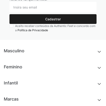
Cadastrar
Aceito receber conteúdos da Authentic Feet e concordo com
a
Política de Privacidade
Masculino
Novidades
Feminino
Chinelos e sandálias
Tênis
Outlet
Novidades
Infantil
Roupas
Chinelos e sandálias
Acessórios
Tênis
Outlet
Novidades
Marcas
Roupas
Roupas