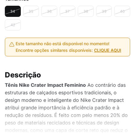
34
35
36
37
38
39
40
42
Este tamanho não está disponível no momento!
Encontre opções similares disponíveis:
CLIQUE AQUI
Descrição
Tênis Nike Crater Impact Feminino
Ao contrário das
estruturas de calçados esportivos tradicionais, o
design moderno e inteligente do Nike Crater Impact
atribui grande importância à eficiência padrão e à
redução de resíduos. É feito com pelo menos 20% do
peso de materiais reciclados e técnicas de design
modernas, como uma capa de corte reto que reduz o