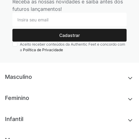
Receba as nossas novidades e saiba antes dos
futuros lançamentos!
Cadastrar
Aceito receber conteúdos da Authentic Feet e concordo com
a
Política de Privacidade
Masculino
Novidades
Feminino
Chinelos e sandálias
Tênis
Outlet
Novidades
Infantil
Roupas
Chinelos e sandálias
Acessórios
Tênis
Outlet