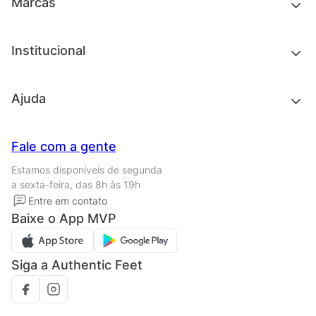
Novidades
Marcas
Roupas
Roupas
Acessórios
Tênis
Chinelos e sandálias
Institucional
Acessórios
Outlet
Quem somos
Ajuda
Trabalhe conosco
Seja um franqueado
Nossas lojas
Central de Relacionamento
Fale com a gente
Termos de uso
Tipos de entrega
Estamos disponíveis de segunda
Política de privacidade
Formas de pagamento
a sexta-feira, das 8h às 19h
Solicite seus Dados
Solicite seus dados
Entre em contato
Regulamento CRM/ CASHBACK
Baixe o App MVP
Regulamento cupom
Siga a Authentic Feet