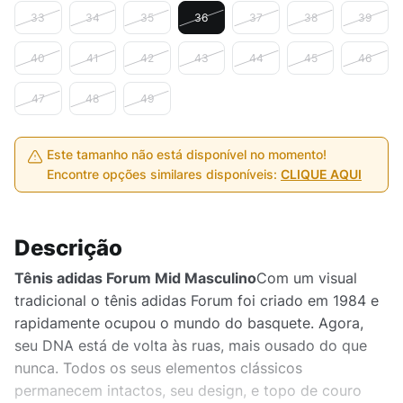
33
34
35
36
37
38
39
40
41
42
43
44
45
46
47
48
49
Este tamanho não está disponível no momento!
Encontre opções similares disponíveis:
CLIQUE AQUI
Descrição
Tênis adidas Forum Mid Masculino
Com um visual
tradicional o tênis adidas Forum foi criado em 1984 e
rapidamente ocupou o mundo do basquete. Agora,
seu DNA está de volta às ruas, mais ousado do que
nunca. Todos os seus elementos clássicos
permanecem intactos, seu design, e topo de couro