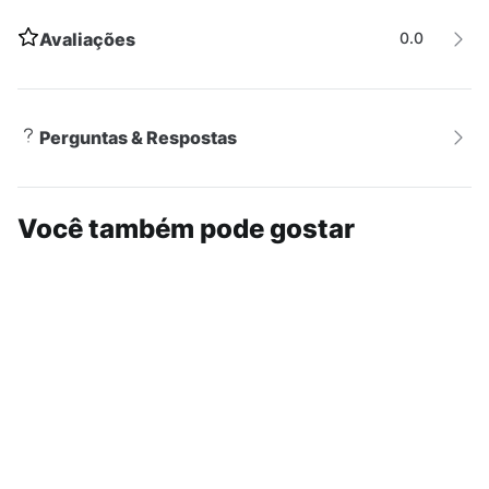
amortecimento leve - Solado de borracha de alta
qualidade e resistência
Avaliações
DADOS TÉCNICOS
- Garantia
0.0
do fabricante: contra defeito de fabricação. - Origem:
importado.
Perguntas & Respostas
Você também pode gostar