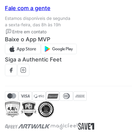
Nossas lojas
Central de Relacionamento
Fale com a gente
Termos de uso
Tipos de entrega
Estamos disponíveis de segunda
Política de privacidade
Formas de pagamento
a sexta-feira, das 8h às 19h
Solicite seus Dados
Solicite seus dados
Entre em contato
Regulamento CRM/ CASHBACK
Baixe o App MVP
Regulamento cupom
Siga a Authentic Feet