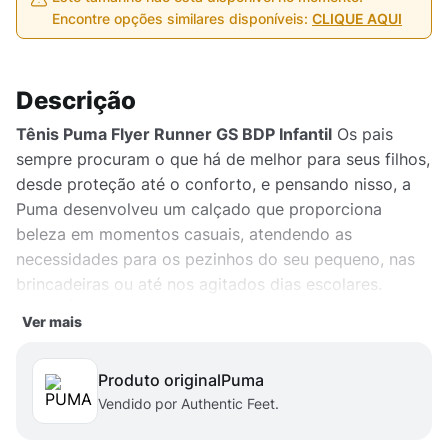
Encontre opções similares disponíveis:
CLIQUE AQUI
Descrição
Tênis Puma Flyer Runner GS BDP Infantil
Os pais
sempre procuram o que há de melhor para seus filhos,
desde proteção até o conforto, e pensando nisso, a
Puma desenvolveu um calçado que proporciona
beleza em momentos casuais, atendendo as
necessidades para os pezinhos do seu pequeno, nas
brincadeiras ou até nos agitados dias escolares.
BENEFÍCIOS
- Maior durabilidade e excelente
Ver mais
caimento - Amortecimento ideal para o dia a dia -
Aderência a qualquer tipo de piso - Soft Foam:
Produto original
puma
tecnologia que proporciona ótimo ajuste ao formato
Vendido por Authentic Feet.
do seu pé
DETALHES DO PRODUTO
- Cabedal
sintético e malha - Entressola em EVA para