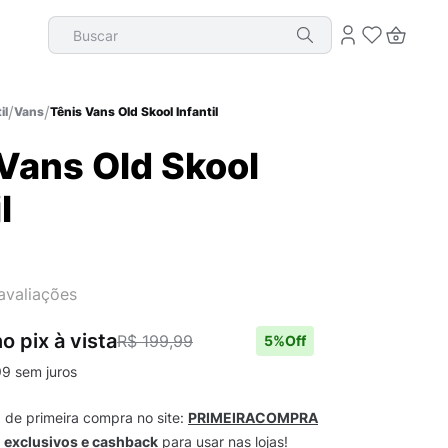
Buscar
il
Vans
Tênis Vans Old Skool Infantil
Vans Old Skool
l
avaliações
o pix
à vista
R$ 199,99
5
%Off
99
sem juros
m
de primeira compra no site:
PRIMEIRACOMPRA
s
exclusivos e cashback
para usar nas lojas!