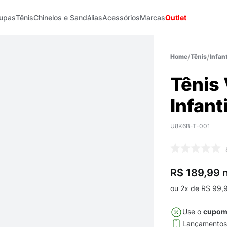
upas
Tênis
Chinelos e Sandálias
Acessórios
Marcas
Outlet
Tênis
Infant
Tênis 
Infanti
U8K6B-T-001
R$ 189,99
n
ou
2
x de
R$
99
,
Use o
cupo
Lançamento