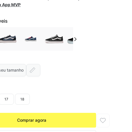
 o App MVP
veis
seu tamanho
17
18
Comprar agora