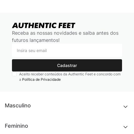
Receba as nossas novidades e saiba antes dos
futuros lançamentos!
Cadastrar
Aceito receber conteúdos da Authentic Feet e concordo com
a
Política de Privacidade
Masculino
Novidades
Feminino
Chinelos e sandálias