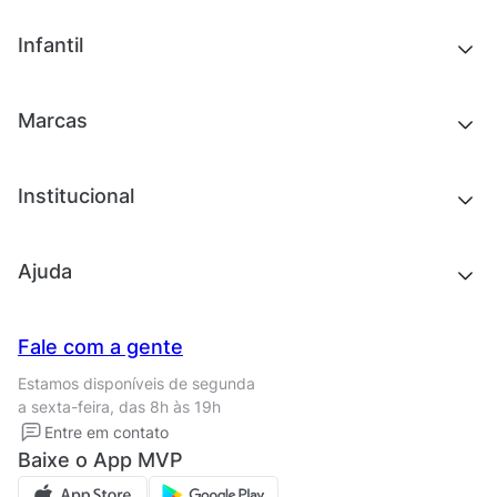
Tênis
Outlet
Novidades
Infantil
Roupas
Chinelos e sandálias
Acessórios
Tênis
Outlet
Novidades
Marcas
Roupas
Roupas
Acessórios
Tênis
Chinelos e sandálias
Institucional
Acessórios
Outlet
Quem somos
Ajuda
Trabalhe conosco
Seja um franqueado
Nossas lojas
Central de Relacionamento
Fale com a gente
Termos de uso
Tipos de entrega
Estamos disponíveis de segunda
Política de privacidade
Formas de pagamento
a sexta-feira, das 8h às 19h
Solicite seus Dados
Solicite seus dados
Entre em contato
Regulamento CRM/ CASHBACK
Baixe o App MVP
Regulamento cupom