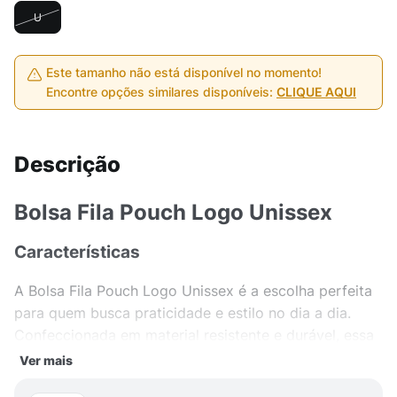
U
Este tamanho não está disponível no momento!
Encontre opções similares disponíveis:
CLIQUE AQUI
Descrição
Bolsa Fila Pouch Logo Unissex
Características
A Bolsa Fila Pouch Logo Unissex é a escolha perfeita
para quem busca praticidade e estilo no dia a dia.
Confeccionada em material resistente e durável, essa
bolsa possui o logo da marca Fila estampado na parte
Ver mais
frontal, garantindo um toque de modernidade ao seu