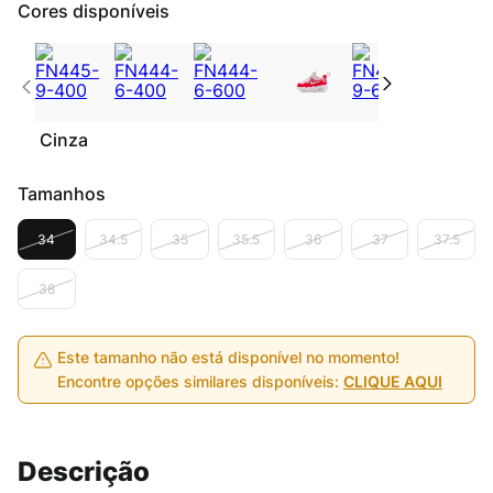
Cores disponíveis
Cinza
Tamanhos
34
34.5
35
35.5
36
37
37.5
38
Este tamanho não está disponível no momento!
Encontre opções similares disponíveis:
CLIQUE AQUI
Descrição