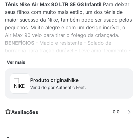
Tênis Nike Air Max 90 LTR SE GS Infantil
Para deixar
seus filhos com muito mais estilo, um dos tênis de
maior sucesso da Nike, também pode ser usado pelos
pequenos. Muito alegre e com um design incrível, o
Air Max 90 veio para tirar o folego da criançada.
BENEFÍCIOS
- Macio e resistente - Solado de
borracha para tração durável - Leve amortecimento -
Permite um movimento natural
DETALHES DO
Ver mais
PRODUTO
- Parte superior de couro com
sobreposições sintéticas - Max Air visível no
Produto original
nike
calcanhar oferece amortecimento leve - Sola de
Vendido por Authentic Feet.
borracha para tração durável
DADOS TÉCNICOS
-
Garantia do fabricante: contra defeito de fabricação. -
Origem: importado.
Avaliações
0.0