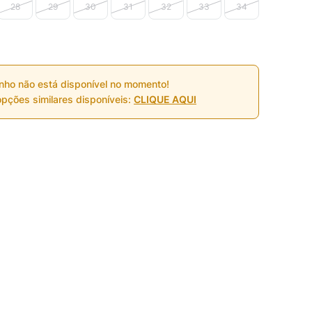
28
29
30
31
32
33
34
nho não está disponível no momento!
pções similares disponíveis:
CLIQUE AQUI