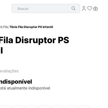
Buscar
il
Fila
Tênis Fila Disruptor PS Infantil
Fila Disruptor PS
l
avaliações
ndisponível
stá atualmente indisponível