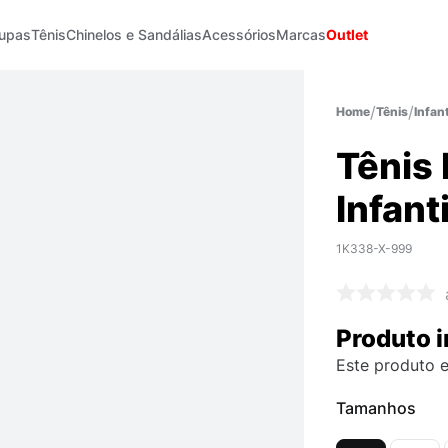
upas
Tênis
Chinelos e Sandálias
Acessórios
Marcas
Outlet
Tênis
Infant
Tênis 
Infanti
1K338-X-999
Produto i
Este produto e
Tamanhos