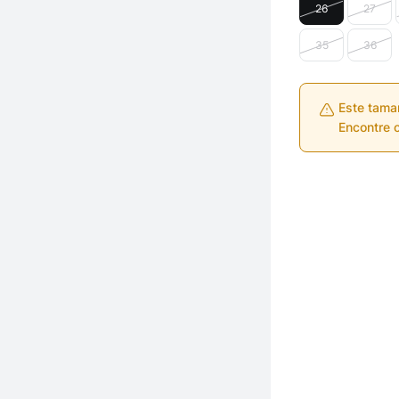
26
27
35
36
Este tama
Encontre o