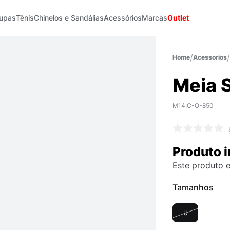
upas
Tênis
Chinelos e Sandálias
Acessórios
Marcas
Outlet
Acessorios
Meia 
M14IC-O-850
Produto i
Este produto e
Tamanhos
U