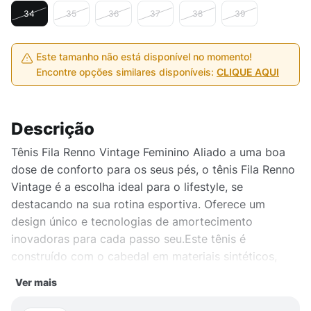
34
35
36
37
38
39
Este tamanho não está disponível no momento!
Encontre opções similares disponíveis:
CLIQUE AQUI
Descrição
Tênis Fila Renno Vintage Feminino Aliado a uma boa
dose de conforto para os seus pés, o tênis Fila Renno
Vintage é a escolha ideal para o lifestyle, se
destacando na sua rotina esportiva. Oferece um
design único e tecnologias de amortecimento
inovadoras para cada passo seu.Este tênis é
construído com o cabedal em materiais sintéticos,
sola emborrachada e mesh totalmente respirável, com
Ver mais
colarinho acolchoado para ajuste confortável no seu
calçar. Entressola de borracha, que oferece o máximo