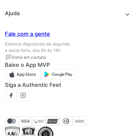
Outlet
Quem somos
Ajuda
Trabalhe conosco
Seja um franqueado
Nossas lojas
Central de Relacionamento
Fale com a gente
Termos de uso
Tipos de entrega
Estamos disponíveis de segunda
Política de privacidade
Formas de pagamento
a sexta-feira, das 8h às 19h
Solicite seus Dados
Solicite seus dados
Entre em contato
Regulamento CRM/ CASHBACK
Baixe o App MVP
Regulamento cupom
Siga a Authentic Feet