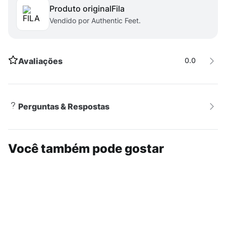
Produto original
fila
de resistência e durabilidade
Vendido por Authentic Feet.
Avaliações
0.0
Perguntas & Respostas
Você também pode gostar