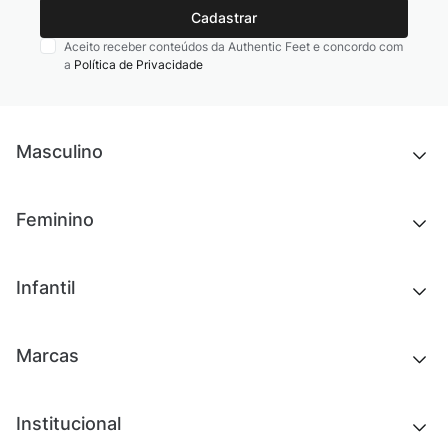
Cadastrar
Aceito receber conteúdos da Authentic Feet e concordo com
a
Política de Privacidade
Masculino
Novidades
Feminino
Chinelos e sandálias
Tênis
Outlet
Novidades
Infantil
Roupas
Chinelos e sandálias
Acessórios
Tênis
Outlet
Novidades
Marcas
Roupas
Roupas
Acessórios
Tênis
Chinelos e sandálias
Institucional
Acessórios