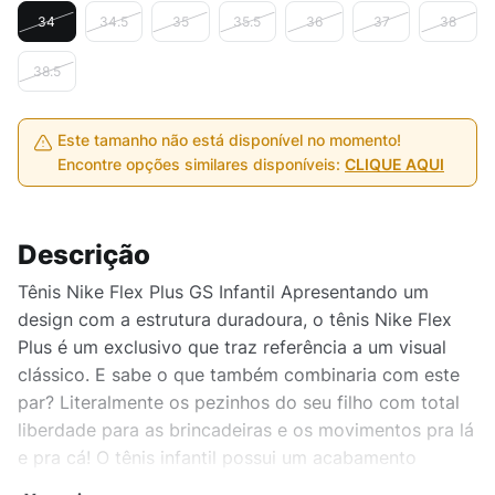
34
34.5
35
35.5
36
37
38
38.5
Este tamanho não está disponível no momento!
Encontre opções similares disponíveis:
CLIQUE AQUI
Descrição
Tênis Nike Flex Plus GS Infantil Apresentando um
design com a estrutura duradoura, o tênis Nike Flex
Plus é um exclusivo que traz referência a um visual
clássico. E sabe o que também combinaria com este
par? Literalmente os pezinhos do seu filho com total
liberdade para as brincadeiras e os movimentos pra lá
e pra cá! O tênis infantil possui um acabamento
dinâmico em tecido ventilado mantendo os pés com