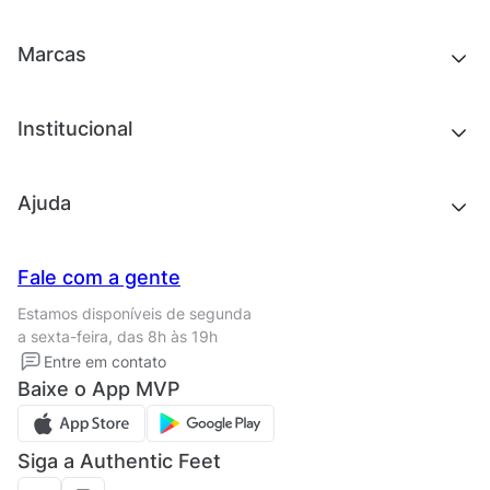
Chinelos e sandálias
Acessórios
Tênis
Outlet
Novidades
Marcas
Roupas
Roupas
Acessórios
Tênis
Chinelos e sandálias
Institucional
Acessórios
Outlet
Quem somos
Ajuda
Trabalhe conosco
Seja um franqueado
Nossas lojas
Central de Relacionamento
Fale com a gente
Termos de uso
Tipos de entrega
Estamos disponíveis de segunda
Política de privacidade
Formas de pagamento
a sexta-feira, das 8h às 19h
Solicite seus Dados
Solicite seus dados
Entre em contato
Regulamento CRM/ CASHBACK
Baixe o App MVP
Regulamento cupom
Siga a Authentic Feet