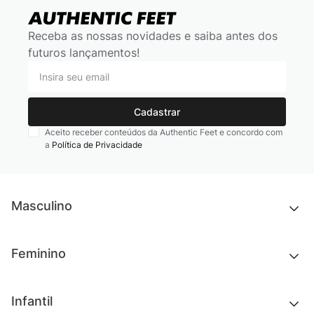
Receba as nossas novidades e saiba antes dos
futuros lançamentos!
Cadastrar
Aceito receber conteúdos da Authentic Feet e concordo com
a
Política de Privacidade
Masculino
Novidades
Feminino
Chinelos e sandálias
Tênis
Outlet
Novidades
Infantil
Roupas