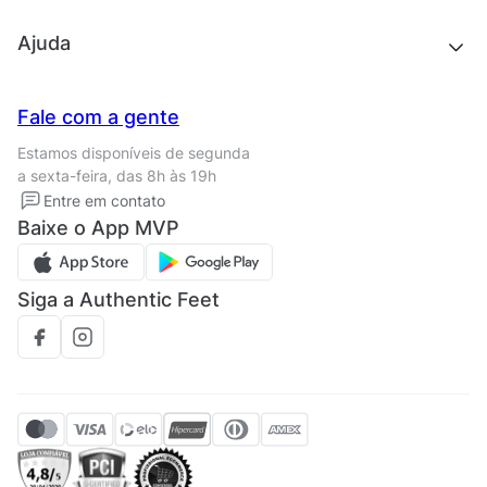
Outlet
Quem somos
Ajuda
Trabalhe conosco
Seja um franqueado
Nossas lojas
Central de Relacionamento
Fale com a gente
Termos de uso
Tipos de entrega
Estamos disponíveis de segunda
Política de privacidade
Formas de pagamento
a sexta-feira, das 8h às 19h
Solicite seus Dados
Solicite seus dados
Entre em contato
Regulamento CRM/ CASHBACK
Baixe o App MVP
Regulamento cupom
Siga a Authentic Feet