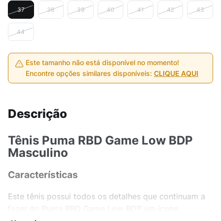
37
38
39
40
41
42
43
44
Este tamanho não está disponível no momento!
Encontre opções similares disponíveis:
CLIQUE AQUI
Descrição
Tênis Puma RBD Game Low BDP
Masculino
Características
Este tênis possui todos os detalhes que continuam a
fazer do Puma RBD Game Low BDP um ícone,
inspirado nos modelos clássicos, ele possui o design