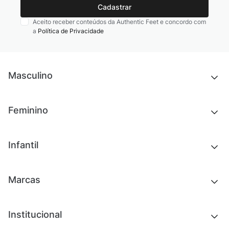
Cadastrar
Aceito receber conteúdos da Authentic Feet e concordo com
a
Política de Privacidade
Masculino
Novidades
Feminino
Chinelos e sandálias
Tênis
Outlet
Novidades
Infantil
Roupas
Chinelos e sandálias
Acessórios
Tênis
Outlet
Novidades
Marcas
Roupas
Roupas
Acessórios
Tênis
Chinelos e sandálias
Institucional
Acessórios