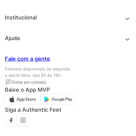
Roupas
Roupas
Acessórios
Tênis
Chinelos e sandálias
Institucional
Acessórios
Outlet
Quem somos
Ajuda
Trabalhe conosco
Seja um franqueado
Nossas lojas
Central de Relacionamento
Fale com a gente
Termos de uso
Tipos de entrega
Estamos disponíveis de segunda
Política de privacidade
Formas de pagamento
a sexta-feira, das 8h às 19h
Solicite seus Dados
Solicite seus dados
Entre em contato
Regulamento CRM/ CASHBACK
Baixe o App MVP
Regulamento cupom
Siga a Authentic Feet