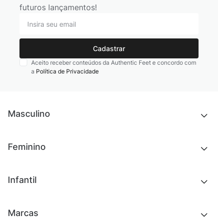
futuros lançamentos!
Cadastrar
Aceito receber conteúdos da Authentic Feet e concordo com
a
Política de Privacidade
Masculino
Novidades
Feminino
Chinelos e sandálias
Tênis
Outlet
Novidades
Infantil
Roupas
Chinelos e sandálias
Acessórios
Tênis
Outlet
Novidades
Marcas