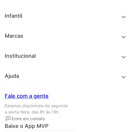
Chinelos e sandálias
Tênis
Outlet
Novidades
Infantil
Roupas
Chinelos e sandálias
Acessórios
Tênis
Outlet
Novidades
Marcas
Roupas
Roupas
Acessórios
Tênis
Chinelos e sandálias
Institucional
Acessórios
Outlet
Quem somos
Ajuda
Trabalhe conosco
Seja um franqueado
Nossas lojas
Central de Relacionamento
Fale com a gente
Termos de uso
Tipos de entrega
Estamos disponíveis de segunda
Política de privacidade
Formas de pagamento
a sexta-feira, das 8h às 19h
Solicite seus Dados
Solicite seus dados
Entre em contato
Regulamento CRM/ CASHBACK
Baixe o App MVP
Regulamento cupom