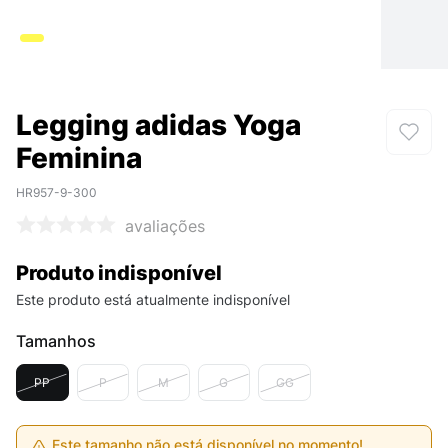
Legging adidas Yoga
Feminina
HR957-9-300
avaliações
Produto indisponível
Este produto está atualmente indisponível
Tamanhos
PP
P
M
G
GG
Este tamanho não está disponível no momento!