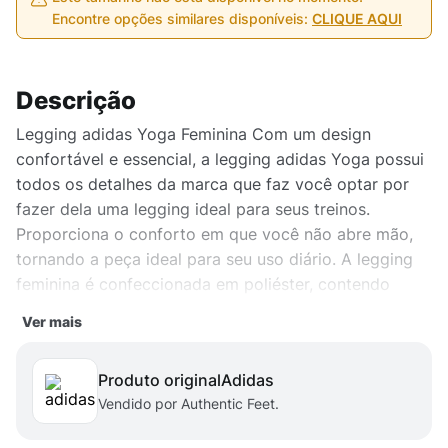
Encontre opções similares disponíveis:
CLIQUE AQUI
Descrição
Legging adidas Yoga Feminina Com um design
confortável e essencial, a legging adidas Yoga possui
todos os detalhes da marca que faz você optar por
fazer dela uma legging ideal para seus treinos.
Proporciona o conforto em que você não abre mão,
tornando a peça ideal para seu uso diário. A legging
feminina é confeccionada em poliéster, contendo
ajuste perfeito para modelar sua silhueta, logo adidas
Ver mais
na parte frontal dando um toque autêntico. Produto
original adidas vendido por Authentic Feet.
Produto original
adidas
Vendido por Authentic Feet.