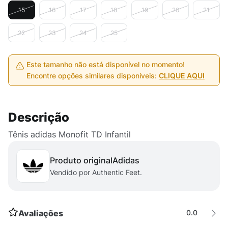
15
16
17
18
19
20
21
22
23
24
25
Este tamanho não está disponível no momento!
Encontre opções similares disponíveis:
CLIQUE AQUI
Descrição
Tênis adidas Monofit TD Infantil
Produto original
adidas
Vendido por Authentic Feet.
Avaliações
0.0