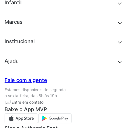
Outlet
Novidades
Infantil
Roupas
Chinelos e sandálias
Acessórios
Tênis
Outlet
Novidades
Marcas
Roupas
Roupas
Acessórios
Tênis
Chinelos e sandálias
Institucional
Acessórios
Outlet
Quem somos
Ajuda
Trabalhe conosco
Seja um franqueado
Nossas lojas
Central de Relacionamento
Fale com a gente
Termos de uso
Tipos de entrega
Estamos disponíveis de segunda
Política de privacidade
Formas de pagamento
a sexta-feira, das 8h às 19h
Solicite seus Dados
Solicite seus dados
Entre em contato
Regulamento CRM/ CASHBACK
Baixe o App MVP
Regulamento cupom