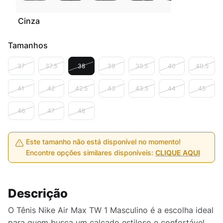
Cinza
Tamanhos
37
37.5
38
39
39.5
40
40.5
41
42
42.5
43
43.5
44
45
46
47
48
Este tamanho não está disponível no momento!
Encontre opções similares disponíveis:
CLIQUE AQUI
Descrição
O Tênis Nike Air Max TW 1 Masculino é a escolha ideal
para quem busca um calçado estiloso e confortável.