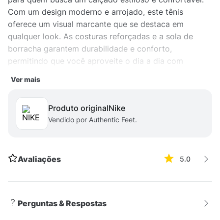
Com um design moderno e arrojado, este tênis
oferece um visual marcante que se destaca em
qualquer look. As costuras reforçadas e a sola de
borracha garantem durabilidade e conforto,
permitindo que você aproveite o dia a dia com
segurança e estilo. Versátil e prático, o Air Max TW 1
Ver mais
combina com diversas peças do guarda-roupa, sendo
ideal para todas as ocasiões. Garanta um calçado que
Produto original
nike
alia moda e praticidade em um só produto.
Vendido por Authentic Feet.
Avaliações
5.0
Perguntas & Respostas