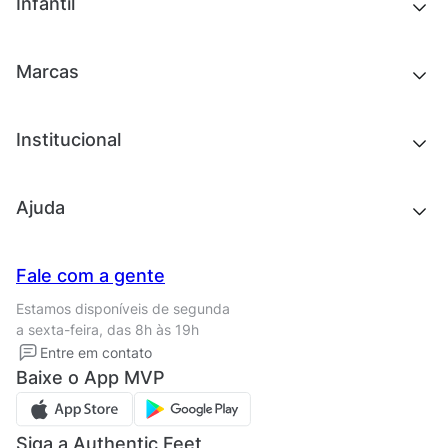
Novidades
Infantil
Roupas
Chinelos e sandálias
Acessórios
Tênis
Outlet
Novidades
Marcas
Roupas
Roupas
Acessórios
Tênis
Chinelos e sandálias
Institucional
Acessórios
Outlet
Quem somos
Ajuda
Trabalhe conosco
Seja um franqueado
Nossas lojas
Central de Relacionamento
Fale com a gente
Termos de uso
Tipos de entrega
Estamos disponíveis de segunda
Política de privacidade
Formas de pagamento
a sexta-feira, das 8h às 19h
Solicite seus Dados
Solicite seus dados
Entre em contato
Regulamento CRM/ CASHBACK
Baixe o App MVP
Regulamento cupom
Siga a Authentic Feet