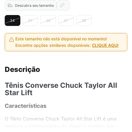
Descubra seu tamanho
34
35
36
37
38
Este tamanho não está disponível no momento!
Encontre opções similares disponíveis:
CLIQUE AQUI
Descrição
Tênis Converse Chuck Taylor All
Star Lift
Características
O Tênis Converse Chuck Taylor All Star Lift é uma
releitura contemporânea do clássico modelo que