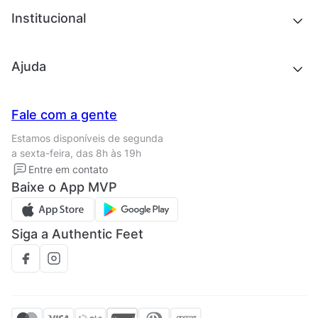
Chinelos e sandálias
Institucional
Acessórios
Outlet
Quem somos
Ajuda
Trabalhe conosco
Seja um franqueado
Nossas lojas
Central de Relacionamento
Fale com a gente
Termos de uso
Tipos de entrega
Estamos disponíveis de segunda
Política de privacidade
Formas de pagamento
a sexta-feira, das 8h às 19h
Solicite seus Dados
Solicite seus dados
Entre em contato
Regulamento CRM/ CASHBACK
Baixe o App MVP
Regulamento cupom
Siga a Authentic Feet