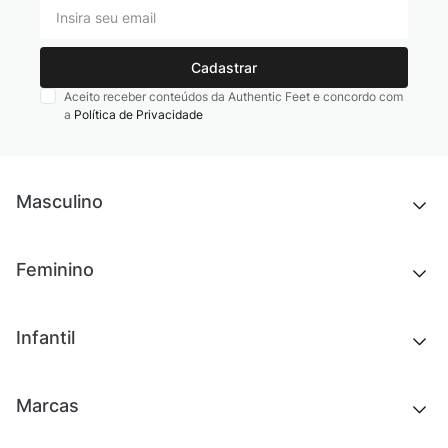
Cadastrar
Aceito receber conteúdos da Authentic Feet e concordo com
a
Política de Privacidade
Masculino
Novidades
Feminino
Chinelos e sandálias
Tênis
Outlet
Novidades
Infantil
Roupas
Chinelos e sandálias
Acessórios
Tênis
Outlet
Novidades
Marcas
Roupas
Roupas
Acessórios
Tênis