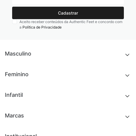
Cadastrar
Aceito receber conteúdos da Authentic Feet e concordo com
a
Política de Privacidade
Masculino
Novidades
Feminino
Chinelos e sandálias
Tênis
Outlet
Novidades
Infantil
Roupas
Chinelos e sandálias
Acessórios
Tênis
Outlet
Novidades
Marcas
Roupas
Roupas
Acessórios
Tênis
Chinelos e sandálias