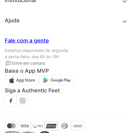
Institucional
Acessórios
Outlet
Quem somos
Ajuda
Trabalhe conosco
Seja um franqueado
Nossas lojas
Central de Relacionamento
Fale com a gente
Termos de uso
Tipos de entrega
Estamos disponíveis de segunda
Política de privacidade
Formas de pagamento
a sexta-feira, das 8h às 19h
Solicite seus Dados
Solicite seus dados
Entre em contato
Regulamento CRM/ CASHBACK
Baixe o App MVP
Regulamento cupom
Siga a Authentic Feet