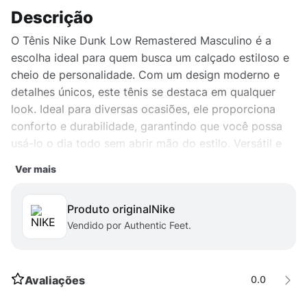
Descrição
O Tênis Nike Dunk Low Remastered Masculino é a
escolha ideal para quem busca um calçado estiloso e
cheio de personalidade. Com um design moderno e
detalhes únicos, este tênis se destaca em qualquer
look. Ideal para diversas ocasiões, ele proporciona
conforto e durabilidade, garantindo que você possa
usá-lo o dia todo sem abrir mão do estilo. Versátil e
prático, o Dunk Low Remastered é perfeito para quem
Ver mais
valoriza moda e quer sempre estar na vanguarda das
tendências. Garanta já o seu e eleve seu estilo a outro
Produto original
nike
nível.
Vendido por Authentic Feet.
Avaliações
0.0