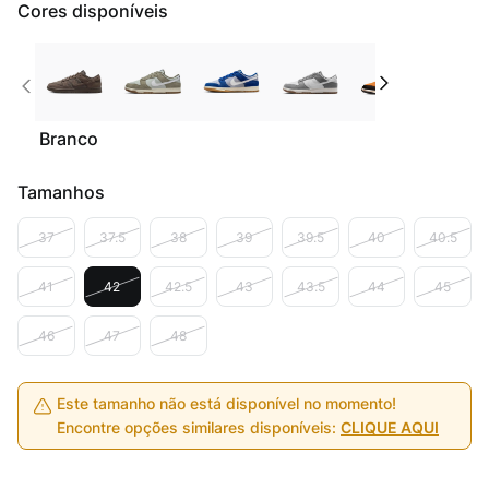
Cores disponíveis
Branco
Tamanhos
37
37.5
38
39
39.5
40
40.5
41
42
42.5
43
43.5
44
45
46
47
48
Este tamanho não está disponível no momento!
Encontre opções similares disponíveis:
CLIQUE AQUI