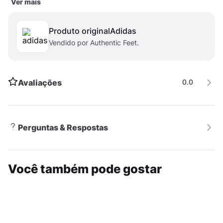
Ver mais
Plastic, resíduo plástico reimaginado interceptado em
ilhas remotas, praias, comunidades costeiras e litorais,
Produto original
adidas
evitando poluir os oceanos. Os outros 50% dos fios
Vendido por Authentic Feet.
são de poliéster reciclado.
Avaliações
0.0
Perguntas & Respostas
Você também pode gostar