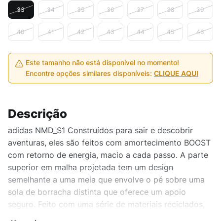
33
34
35
36
37
38
39
40
41
42
43
44
45
46
Este tamanho não está disponível no momento!
Encontre opções similares disponíveis:
CLIQUE AQUI
Descrição
adidas NMD_S1 Construídos para sair e descobrir
aventuras, eles são feitos com amortecimento BOOST
com retorno de energia, macio a cada passo. A parte
superior em malha projetada tem um design
semelhante a uma meia que envolve o pé sobre uma
sola de borracha distinta que oferece um apoio
seguro. Feito com uma série de materiais reciclados,
este cabedal apresenta pelo menos 50% Parley Ocean