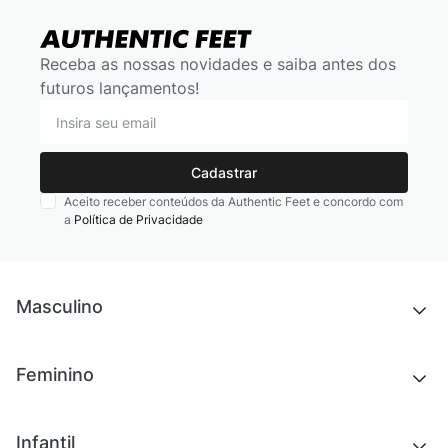
Receba as nossas novidades e saiba antes dos
futuros lançamentos!
Cadastrar
Aceito receber conteúdos da Authentic Feet e concordo com
a
Política de Privacidade
Masculino
Novidades
Feminino
Chinelos e sandálias
Tênis
Outlet
Novidades
Infantil