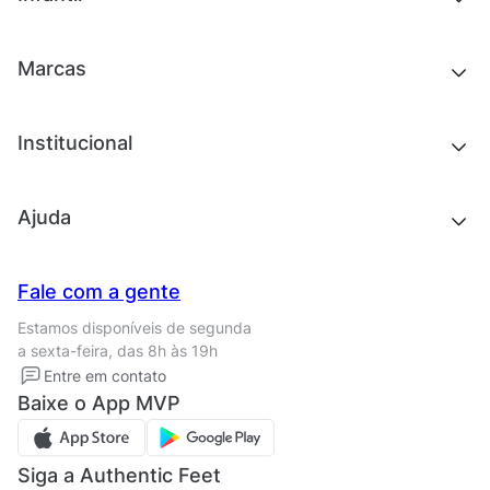
Roupas
Chinelos e sandálias
Acessórios
Tênis
Outlet
Novidades
Marcas
Roupas
Roupas
Acessórios
Tênis
Chinelos e sandálias
Institucional
Acessórios
Outlet
Quem somos
Ajuda
Trabalhe conosco
Seja um franqueado
Nossas lojas
Central de Relacionamento
Fale com a gente
Termos de uso
Tipos de entrega
Estamos disponíveis de segunda
Política de privacidade
Formas de pagamento
a sexta-feira, das 8h às 19h
Solicite seus Dados
Solicite seus dados
Entre em contato
Regulamento CRM/ CASHBACK
Baixe o App MVP
Regulamento cupom
Siga a Authentic Feet