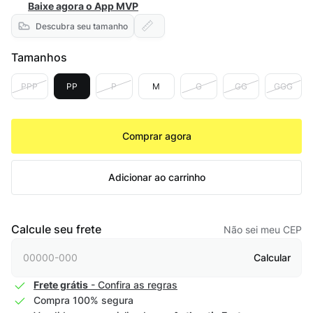
Baixe agora o App MVP
Descubra seu tamanho
Tamanhos
PPP
PP
P
M
G
GG
GGG
Comprar agora
Adicionar ao carrinho
Calcule seu frete
Não sei meu CEP
Calcular
Frete grátis
- Confira as regras
Compra 100% segura