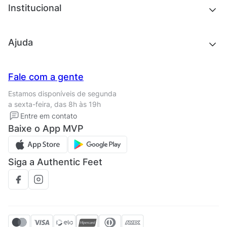
Chinelos e sandálias
Institucional
Acessórios
Outlet
Quem somos
Ajuda
Trabalhe conosco
Seja um franqueado
Nossas lojas
Central de Relacionamento
Fale com a gente
Termos de uso
Tipos de entrega
Estamos disponíveis de segunda
Política de privacidade
Formas de pagamento
a sexta-feira, das 8h às 19h
Solicite seus Dados
Solicite seus dados
Entre em contato
Regulamento CRM/ CASHBACK
Baixe o App MVP
Regulamento cupom
Siga a Authentic Feet