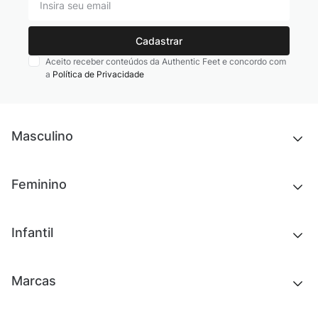
Cadastrar
Aceito receber conteúdos da Authentic Feet e concordo com
a
Política de Privacidade
Masculino
Novidades
Feminino
Chinelos e sandálias
Tênis
Outlet
Novidades
Infantil
Roupas
Chinelos e sandálias
Acessórios
Tênis
Outlet
Novidades
Marcas
Roupas
Roupas
Acessórios
Tênis