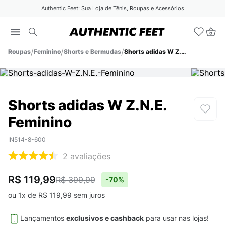
Authentic Feet: Sua Loja de Tênis, Roupas e Acessórios
Roupas
Feminino
Shorts e Bermudas
Shorts adidas W Z.N.E. Feminino
Shorts adidas W Z.N.E.
Feminino
IN514-8-600
2
avaliações
R$ 119,99
R$ 399,99
-
70%
ou
1
x de
R$
119
,
99
sem juros
Lançamentos
exclusivos e cashback
para usar nas lojas!