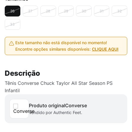
26
27
28
29
30
31
32
33
Este tamanho não está disponível no momento!
Encontre opções similares disponíveis:
CLIQUE AQUI
Descrição
Tênis Converse Chuck Taylor All Star Season PS
Infantil
Produto original
converse
Vendido por Authentic Feet.