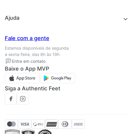
Acessórios
Outlet
Quem somos
Ajuda
Trabalhe conosco
Seja um franqueado
Nossas lojas
Central de Relacionamento
Fale com a gente
Termos de uso
Tipos de entrega
Estamos disponíveis de segunda
Política de privacidade
Formas de pagamento
a sexta-feira, das 8h às 19h
Solicite seus Dados
Solicite seus dados
Entre em contato
Regulamento CRM/ CASHBACK
Baixe o App MVP
Regulamento cupom
Siga a Authentic Feet