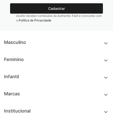
Cadastrar
Aceito receber conteúdos da Authentic Feet e concordo com
a
Política de Privacidade
Masculino
Novidades
Feminino
Chinelos e sandálias
Tênis
Outlet
Novidades
Infantil
Roupas
Chinelos e sandálias
Acessórios
Tênis
Outlet
Novidades
Marcas
Roupas
Roupas
Acessórios
Tênis
Chinelos e sandálias
Institucional