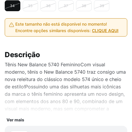
34
35
36
37
38
39
Este tamanho não está disponível no momento!
Encontre opções similares disponíveis:
CLIQUE AQUI
Descrição
Tênis New Balance 5740 FemininoCom visual
moderno, tênis o New Balance 5740 traz consigo uma
nova releitura do clássico modelo 574 único e cheio
de estilo!Possuindo uma das silhuetas mais icônicas
da marca o tênis feminino apresenta um novo design,
com elementos dos anos 80 e 90, combinado de um
visual mais moderno, mas sem comprometer a
originalidade e conforto do modelo mais tradicional
Ver mais
da marca.Os detalhes incluem logotipo N ampliado e a
entressola “chunky” em espuma macia, seu cabedal