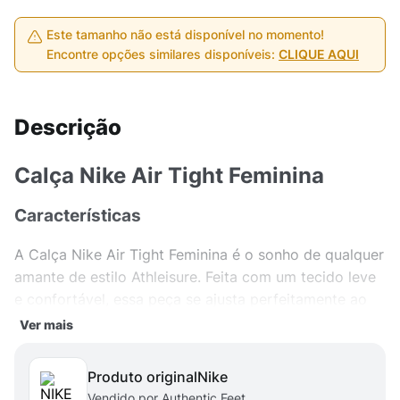
Este tamanho não está disponível no momento!
Encontre opções similares disponíveis:
CLIQUE AQUI
Descrição
Calça Nike Air Tight Feminina
Características
A Calça Nike Air Tight Feminina é o sonho de qualquer
amante de estilo Athleisure. Feita com um tecido leve
e confortável, essa peça se ajusta perfeitamente ao
corpo, proporcionando liberdade de movimento
Ver mais
durante qualquer atividade. Com o logo da Nike
estampado na lateral, você estará sempre na moda,
Produto original
nike
mesmo nos momentos mais descontraídos. O cós alto
Vendido por Authentic Feet.