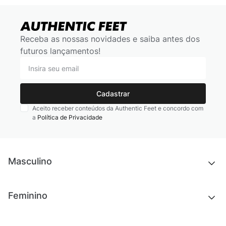
Receba as nossas novidades e saiba antes dos
futuros lançamentos!
Cadastrar
Aceito receber conteúdos da Authentic Feet e concordo com
a
Política de Privacidade
Masculino
Novidades
Feminino
Chinelos e sandálias
Tênis