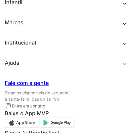
Outlet
Novidades
Infantil
Roupas
Chinelos e sandálias
Acessórios
Tênis
Outlet
Novidades
Marcas
Roupas
Roupas
Acessórios
Tênis
Chinelos e sandálias
Institucional
Acessórios
Outlet
Quem somos
Ajuda
Trabalhe conosco
Seja um franqueado
Nossas lojas
Central de Relacionamento
Fale com a gente
Termos de uso
Tipos de entrega
Estamos disponíveis de segunda
Política de privacidade
Formas de pagamento
a sexta-feira, das 8h às 19h
Solicite seus Dados
Solicite seus dados
Entre em contato
Regulamento CRM/ CASHBACK
Baixe o App MVP
Regulamento cupom
Siga a Authentic Feet