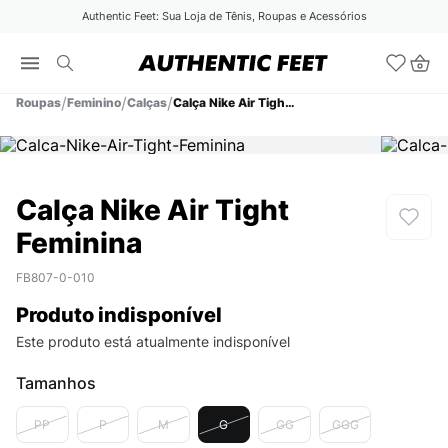
Authentic Feet: Sua Loja de Tênis, Roupas e Acessórios
Roupas
Feminino
Calças
Calça Nike Air Tight Feminina
Calça Nike Air Tight
Feminina
FB807-0-010
Produto indisponível
Este produto está atualmente indisponível
Tamanhos
PP
P
M
G
GG
GGG