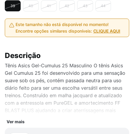
39
40
41
42
43
44
Este tamanho não está disponível no momento!
Encontre opções similares disponíveis:
CLIQUE AQUI
Descrição
Tênis Asics Gel-Cumulus 25 Masculino O tênis Asics
Gel Cumulus 25 foi desenvolvido para uma sensação
suave sob os pés, contém passada neutra para uso
diário feito para ser uma escolha versátil entre seus
treinos. Construído em malha jacquard e atualizado
com a entressola em PureGEL e amortecimento FF
BLAST PLUS ajudando a criar aterrissagens mais
suaves e uma pegada mais energizada durante o
Ver mais
treinamento.