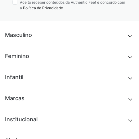
Aceito receber conteúdos da Authentic Feet e concordo com
a
Política de Privacidade
Masculino
Novidades
Feminino
Chinelos e sandálias
Tênis
Outlet
Novidades
Infantil
Roupas
Chinelos e sandálias
Acessórios
Tênis
Outlet
Novidades
Marcas
Roupas
Roupas
Acessórios
Tênis
Chinelos e sandálias
Institucional
Acessórios
Outlet