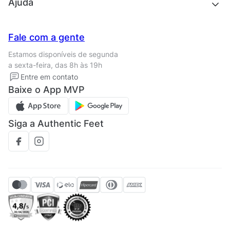
Quem somos
Ajuda
Trabalhe conosco
Seja um franqueado
Nossas lojas
Central de Relacionamento
Fale com a gente
Termos de uso
Tipos de entrega
Estamos disponíveis de segunda
Política de privacidade
Formas de pagamento
a sexta-feira, das 8h às 19h
Solicite seus Dados
Solicite seus dados
Entre em contato
Regulamento CRM/ CASHBACK
Baixe o App MVP
Regulamento cupom
Siga a Authentic Feet