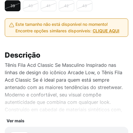
39
40
41
42
43
Este tamanho não está disponível no momento!
Encontre opções similares disponíveis:
CLIQUE AQUI
Descrição
Tênis Fila Acd Classic Se Masculino Inspirado nas
linhas de design do icônico Arcade Low, o Tênis Fila
Acd Classic Se é ideal para quem está sempre
antenado com as maiores tendências do streetwear.
Moderno e confortável, seu visual compõe
autenticidade que combina com qualquer look.
Construído em cabedal de materiais sintéticos com,
que proporciona durabilidade e conforto. O solado em
Ver mais
borracha oferecendo maior resistência e aderência ao
solo.