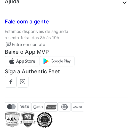
Quem somos
Ajuda
Trabalhe conosco
Seja um franqueado
Nossas lojas
Central de Relacionamento
Fale com a gente
Termos de uso
Tipos de entrega
Estamos disponíveis de segunda
Política de privacidade
Formas de pagamento
a sexta-feira, das 8h às 19h
Solicite seus Dados
Solicite seus dados
Entre em contato
Regulamento CRM/ CASHBACK
Baixe o App MVP
Regulamento cupom
Siga a Authentic Feet