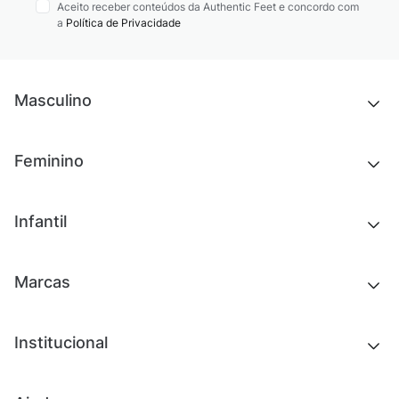
Aceito receber conteúdos da Authentic Feet e concordo com
a
Política de Privacidade
Masculino
Novidades
Feminino
Chinelos e sandálias
Tênis
Outlet
Novidades
Infantil
Roupas
Chinelos e sandálias
Acessórios
Tênis
Outlet
Novidades
Marcas
Roupas
Roupas
Acessórios
Tênis
Chinelos e sandálias
Institucional
Acessórios
Outlet