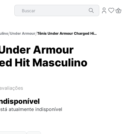
Buscar
lino
Under Armour
Tênis Under Armour Charged Hit Masculino
 Under Armour
ed Hit Masculino
avaliações
ndisponível
stá atualmente indisponível