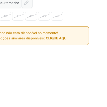
seu tamanho
40
41
42
43
44
nho não está disponível no momento!
pções similares disponíveis:
CLIQUE AQUI