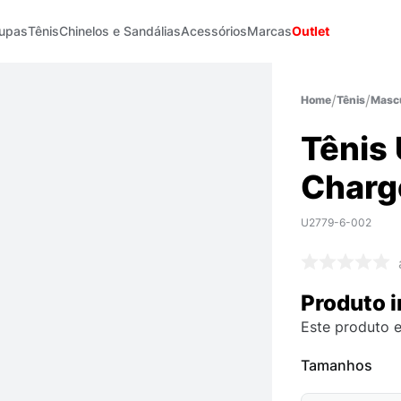
upas
Tênis
Chinelos e Sandálias
Acessórios
Marcas
Outlet
Tênis
Mascu
Tênis
Charg
U2779-6-002
Produto i
Este produto e
Tamanhos