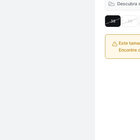
Descubra 
38
39
Este tama
Encontre o