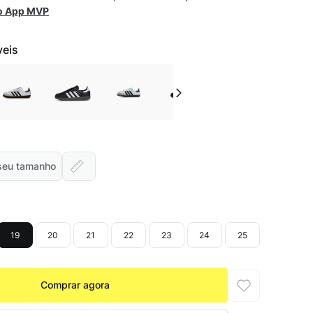
 o App MVP
veis
seu tamanho
19
20
21
22
23
24
25
Comprar agora