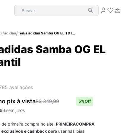
Buscar
il
adidas
Tênis adidas Samba OG EL TD Infantil
 adidas Samba OG EL
antil
785
avaliações
no pix
à vista
R$ 349,99
5
%Off
66
sem juros
m
de primeira compra no site:
PRIMEIRACOMPRA
s
exclusivos e cashback
para usar nas lojas!