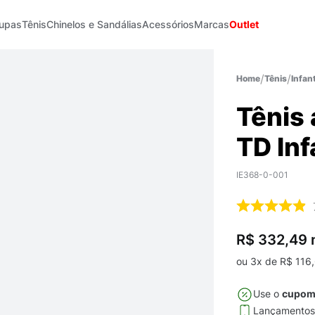
upas
Tênis
Chinelos e Sandálias
Acessórios
Marcas
Outlet
Tênis
Infant
Tênis
TD Inf
IE368-0-001
R$ 332,49
ou
3
x de
R$
116
,
Use o
cupo
Lançamento