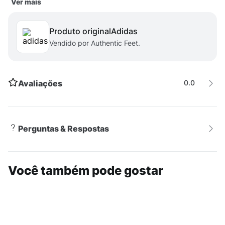
Ver mais
amortecimento adiPRENE e adiPRENE+, para conforto
o dia todo e um look de destaque.
Produto original
adidas
Vendido por Authentic Feet.
Avaliações
0.0
Perguntas & Respostas
Você também pode gostar