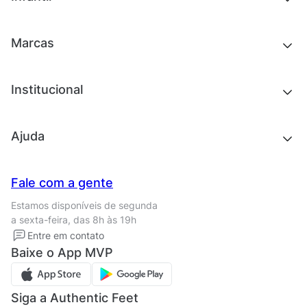
Roupas
Chinelos e sandálias
Acessórios
Tênis
Outlet
Novidades
Marcas
Roupas
Roupas
Acessórios
Tênis
Chinelos e sandálias
Institucional
Acessórios
Outlet
Quem somos
Ajuda
Trabalhe conosco
Seja um franqueado
Nossas lojas
Central de Relacionamento
Fale com a gente
Termos de uso
Tipos de entrega
Estamos disponíveis de segunda
Política de privacidade
Formas de pagamento
a sexta-feira, das 8h às 19h
Solicite seus Dados
Solicite seus dados
Entre em contato
Regulamento CRM/ CASHBACK
Baixe o App MVP
Regulamento cupom
Siga a Authentic Feet