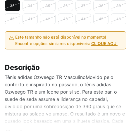
33
34
35
36
37
38
39
40
41
42
43
44
45
46
Este tamanho não está disponível no momento!
Encontre opções similares disponíveis:
CLIQUE AQUI
Descrição
Tênis adidas Ozweego TR MasculinoMovido pelo
conforto e inspirado no passado, o tênis adidas
Ozweego TR é um ícone por si só. Para este par, o
suede de seda assume a liderança no cabedal,
dividido por uma sobreposição de 360 graus que se
mistura ao solado volumoso. O resultado é um novo e
ousado look baseado em uma silhueta clássica. Cada
passo é sustentado por uma entressola de EVA com