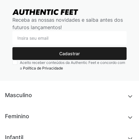
Receba as nossas novidades e saiba antes dos
futuros lançamentos!
Cadastrar
Aceito receber conteúdos da Authentic Feet e concordo com
a
Política de Privacidade
Masculino
Novidades
Feminino
Chinelos e sandálias
Tênis
Outlet
Novidades
Infantil