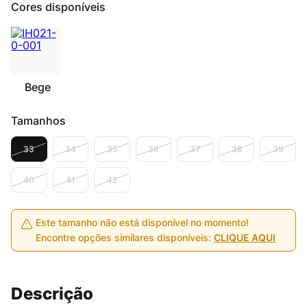
Cores disponíveis
Bege
Tamanhos
33
34
35
36
37
38
39
40
41
42
Este tamanho não está disponível no momento!
Encontre opções similares disponíveis:
CLIQUE AQUI
Descrição