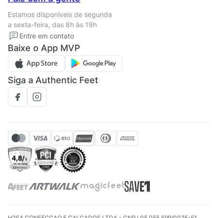
Termos de uso
Tipos de entrega
Estamos disponíveis de segunda
Política de privacidade
Formas de pagamento
a sexta-feira, das 8h às 19h
Solicite seus Dados
Solicite seus dados
Entre em contato
Regulamento CRM/ CASHBACK
Baixe o App MVP
Regulamento cupom
Siga a Authentic Feet
H2S4 CONFECCAO E CALCADOS LTDA - CNPJ 05.055.599/0025-51