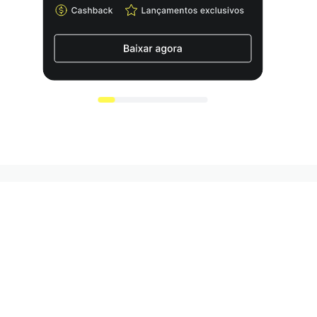
Receba as nossas novidades e saiba antes dos
futuros lançamentos!
Cadastrar
Aceito receber conteúdos da Authentic Feet e concordo com