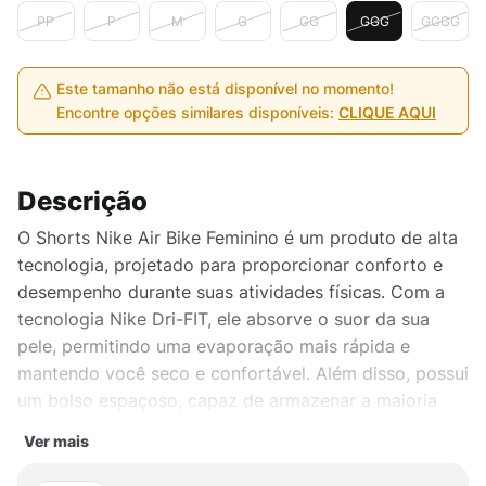
PP
P
M
G
GG
GGG
GGGG
Este tamanho não está disponível no momento!
Encontre opções similares disponíveis:
CLIQUE AQUI
Descrição
O Shorts Nike Air Bike Feminino é um produto de alta
tecnologia, projetado para proporcionar conforto e
desempenho durante suas atividades físicas. Com a
tecnologia Nike Dri-FIT, ele absorve o suor da sua
pele, permitindo uma evaporação mais rápida e
mantendo você seco e confortável. Além disso, possui
um bolso espaçoso, capaz de armazenar a maioria
dos modelos de celular. Feito com corpo em 80%
Ver mais
poliéster e 20% spandex, e forro reforçado em 100%
poliéster, garantindo durabilidade e resistência. Ideal