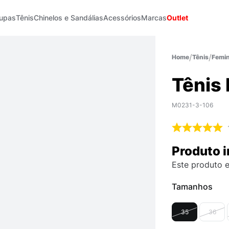
upas
Tênis
Chinelos e Sandálias
Acessórios
Marcas
Outlet
Tênis
Femin
Tênis 
M0231-3-106
Produto i
Este produto e
Tamanhos
35
36