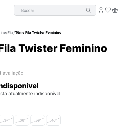
Buscar
ino
Fila
Tênis Fila Twister Feminino
Fila Twister Feminino
1
avaliação
ndisponível
stá atualmente indisponível
37
38
39
40