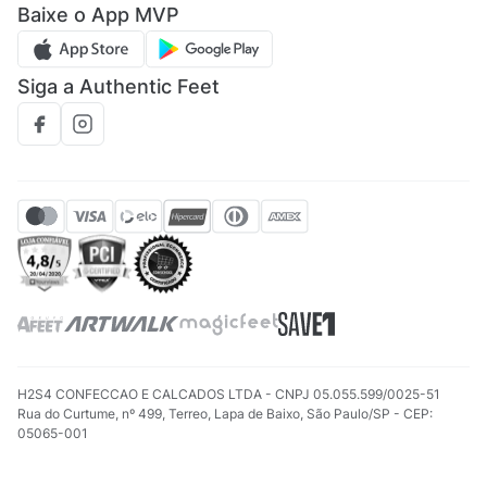
Baixe o App MVP
Regulamento cupom
Siga a Authentic Feet
H2S4 CONFECCAO E CALCADOS LTDA - CNPJ 05.055.599/0025-51
Rua do Curtume, nº 499, Terreo, Lapa de Baixo, São Paulo/SP - CEP:
05065-001