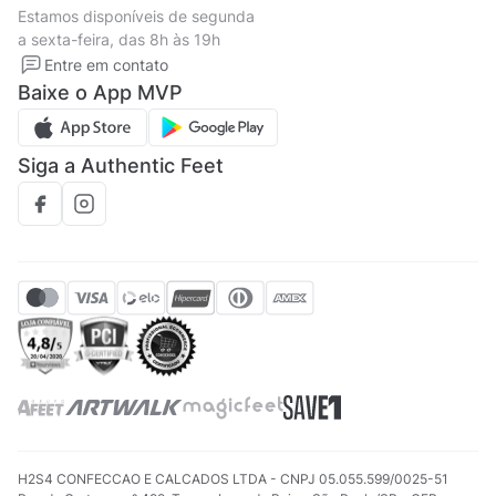
Tipos de entrega
Estamos disponíveis de segunda
Política de privacidade
Formas de pagamento
a sexta-feira, das 8h às 19h
Solicite seus Dados
Solicite seus dados
Entre em contato
Regulamento CRM/ CASHBACK
Baixe o App MVP
Regulamento cupom
Siga a Authentic Feet
H2S4 CONFECCAO E CALCADOS LTDA - CNPJ 05.055.599/0025-51