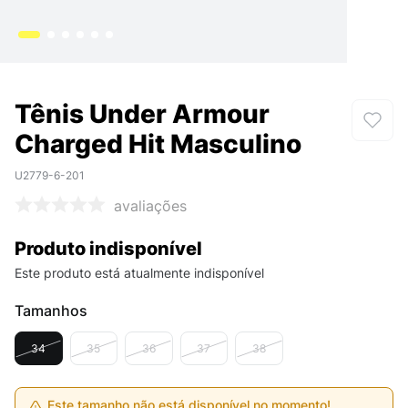
Tênis Under Armour
Charged Hit Masculino
U2779-6-201
avaliações
Produto indisponível
Este produto está atualmente indisponível
Tamanhos
34
35
36
37
38
Este tamanho não está disponível no momento!