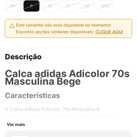
PP
P
M
G
GG
GGG
Este tamanho não está disponível no momento!
Encontre opções similares disponíveis:
CLIQUE AQUI
Descrição
Calca adidas Adicolor 70s
Masculina Bege
Características
A Calca adidas Adicolor 70s Masculina é
confeccionada com material de alta qualidade,
proporcionando conforto excepcional durante o uso.
Ver mais
O tecido utilizado nesta calça garante durabilidade,