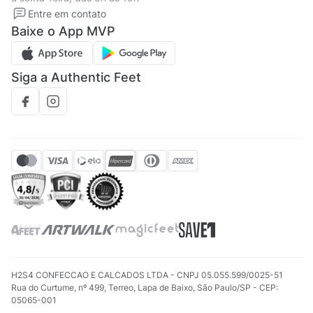
Solicite seus Dados
Solicite seus dados
Entre em contato
Regulamento CRM/ CASHBACK
Baixe o App MVP
Regulamento cupom
Siga a Authentic Feet
H2S4 CONFECCAO E CALCADOS LTDA - CNPJ 05.055.599/0025-51
Rua do Curtume, nº 499, Terreo, Lapa de Baixo, São Paulo/SP - CEP:
05065-001