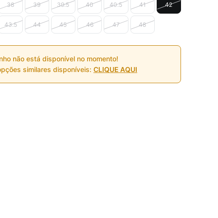
38
39
39.5
40
40.5
41
42
43.5
44
45
46
47
48
nho não está disponível no momento!
pções similares disponíveis:
CLIQUE AQUI