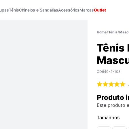
upas
Tênis
Chinelos e Sandálias
Acessórios
Marcas
Outlet
Tênis
Mascu
Tênis
Mascu
CD640-4-103
Produto i
Este produto e
Tamanhos