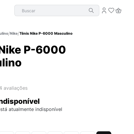
Buscar
lino
Nike
Tênis Nike P-6000 Masculino
 Nike P-6000
lino
4
avaliações
ndisponível
stá atualmente indisponível