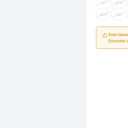
37
37.5
42.5
43
Este tama
Encontre o