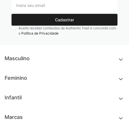
Cadastrar
Aceito receber conteúdos da Authentic Feet e concordo com
a
Política de Privacidade
Masculino
Novidades
Feminino
Chinelos e sandálias
Tênis
Outlet
Novidades
Infantil
Roupas
Chinelos e sandálias
Acessórios
Tênis
Outlet
Novidades
Marcas
Roupas
Roupas
Acessórios
Tênis