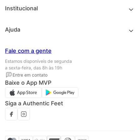
Chinelos e sandálias
Institucional
Acessórios
Outlet
Quem somos
Ajuda
Trabalhe conosco
Seja um franqueado
Nossas lojas
Central de Relacionamento
Fale com a gente
Termos de uso
Tipos de entrega
Estamos disponíveis de segunda
Política de privacidade
Formas de pagamento
a sexta-feira, das 8h às 19h
Solicite seus Dados
Solicite seus dados
Entre em contato
Regulamento CRM/ CASHBACK
Baixe o App MVP
Regulamento cupom
Siga a Authentic Feet