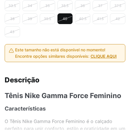
33.5
34
35
35.5
36
37
37.5
38
39
39.5
40
40.5
41.5
42
43
Este tamanho não está disponível no momento!
Encontre opções similares disponíveis:
CLIQUE AQUI
Descrição
Tênis Nike Gamma Force Feminino
Características
O Tênis Nike Gamma Force Feminino é o calçado
perfeito para unir conforto, estilo e praticidade em um