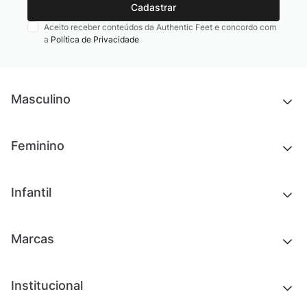
Cadastrar
Aceito receber conteúdos da Authentic Feet e concordo com
a
Política de Privacidade
Masculino
Novidades
Feminino
Chinelos e sandálias
Tênis
Outlet
Novidades
Infantil
Roupas
Chinelos e sandálias
Acessórios
Tênis
Outlet
Novidades
Marcas
Roupas
Roupas
Acessórios
Tênis
Chinelos e sandálias
Institucional
Acessórios