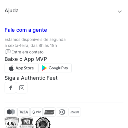
Outlet
Quem somos
Ajuda
Trabalhe conosco
Seja um franqueado
Nossas lojas
Central de Relacionamento
Fale com a gente
Termos de uso
Tipos de entrega
Estamos disponíveis de segunda
Política de privacidade
Formas de pagamento
a sexta-feira, das 8h às 19h
Solicite seus Dados
Solicite seus dados
Entre em contato
Regulamento CRM/ CASHBACK
Baixe o App MVP
Regulamento cupom
Siga a Authentic Feet