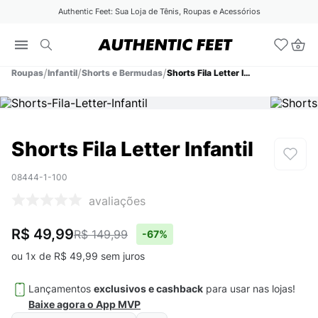
Authentic Feet: Sua Loja de Tênis, Roupas e Acessórios
Roupas
Infantil
Shorts e Bermudas
Shorts Fila Letter Infantil
Shorts Fila Letter Infantil
08444-1-100
avaliações
R$ 49,99
R$ 149,99
-
67%
ou
1
x de
R$
49
,
99
sem juros
Lançamentos
exclusivos e cashback
para usar nas lojas!
Baixe agora o App MVP