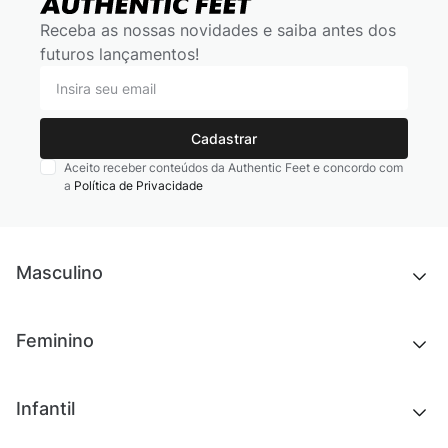
Receba as nossas novidades e saiba antes dos
futuros lançamentos!
Cadastrar
Aceito receber conteúdos da Authentic Feet e concordo com
a
Política de Privacidade
Masculino
Novidades
Feminino
Chinelos e sandálias
Tênis
Outlet
Novidades
Infantil
Roupas
Chinelos e sandálias
Acessórios