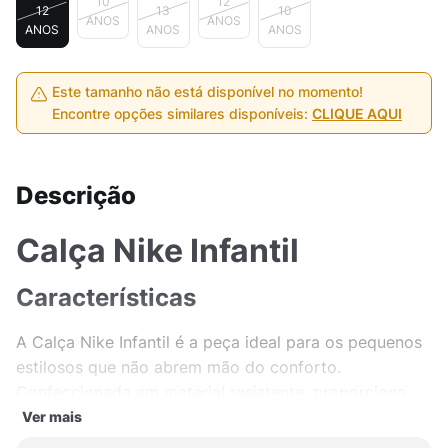
10
12
12
13
10
ANOS
ANOS
ANOS
ANOS
ANOS
Este tamanho não está disponível no momento!
Encontre opções similares disponíveis:
CLIQUE AQUI
Descrição
Calça Nike Infantil
Características
A Calça Nike Infantil é a peça ideal para os pequenos
estilosos que não abrem mão do conforto.
Confeccionada em material resistente, proporciona
durabilidade e liberdade de movimento para
Ver mais
acompanhar todas as aventuras do dia a dia.