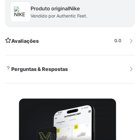
Produto original
nike
Versatilidade
Vendido por Authentic Feet.
Com um design moderno e funcional, essa calça é
perfeita para compor looks casuais e esportivos. Seja
Avaliações
0.0
para um passeio no parque ou uma tarde de
brincadeiras, a Calça Nike Infantil garante muito estilo
e praticidade para os pequenos fashionistas.
Disponível na cor preta, combina facilmente com
Perguntas & Respostas
diversas peças do guarda-roupa, tornando-se um item
indispensável para o dia a dia.