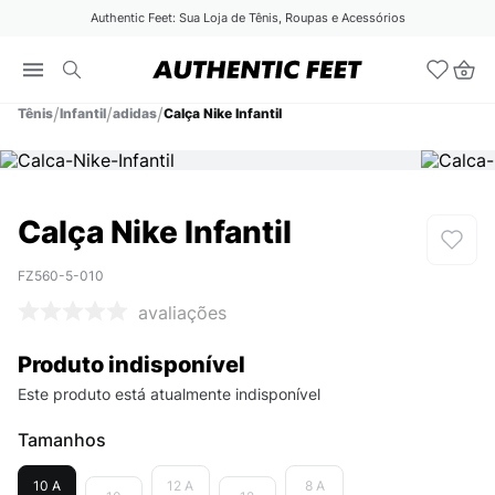
Authentic Feet: Sua Loja de Tênis, Roupas e Acessórios
Tênis
Infantil
adidas
Calça Nike Infantil
Calça Nike Infantil
FZ560-5-010
avaliações
Produto indisponível
Este produto está atualmente indisponível
Tamanhos
10 A
12 A
8 A