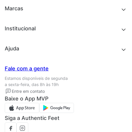
Tênis
Outlet
Novidades
Marcas
Roupas
Roupas
Acessórios
Tênis
Chinelos e sandálias
Institucional
Acessórios
Outlet
Quem somos
Ajuda
Trabalhe conosco
Seja um franqueado
Nossas lojas
Central de Relacionamento
Fale com a gente
Termos de uso
Tipos de entrega
Estamos disponíveis de segunda
Política de privacidade
Formas de pagamento
a sexta-feira, das 8h às 19h
Solicite seus Dados
Solicite seus dados
Entre em contato
Regulamento CRM/ CASHBACK
Baixe o App MVP
Regulamento cupom
Siga a Authentic Feet