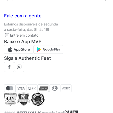
Trabalhe conosco
Seja um franqueado
Nossas lojas
Central de Relacionamento
Fale com a gente
Termos de uso
Tipos de entrega
Estamos disponíveis de segunda
Política de privacidade
Formas de pagamento
a sexta-feira, das 8h às 19h
Solicite seus Dados
Solicite seus dados
Entre em contato
Regulamento CRM/ CASHBACK
Baixe o App MVP
Regulamento cupom
Siga a Authentic Feet