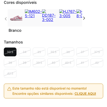
Cores disponíveis
Branco
Tamanhos
33.5
34
35
35.5
36
37
37.5
38
39
39.5
40
40.5
41
42
42.5
Este tamanho não está disponível no momento!
Encontre opções similares disponíveis:
CLIQUE AQUI