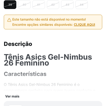
39
40
41
42
43
44
Este tamanho não está disponível no momento!
Encontre opções similares disponíveis:
CLIQUE AQUI
Descrição
Tênis Asics Gel-Nimbus
26 Feminino
Características
O Tênis Asics Gel-Nimbus 26 Feminino é o
companheiro perfeito para quem busca conforto e
estilo em suas atividades diárias. Com tecnologia de
Ver mais
amortecimento em gel, ele oferece suporte e