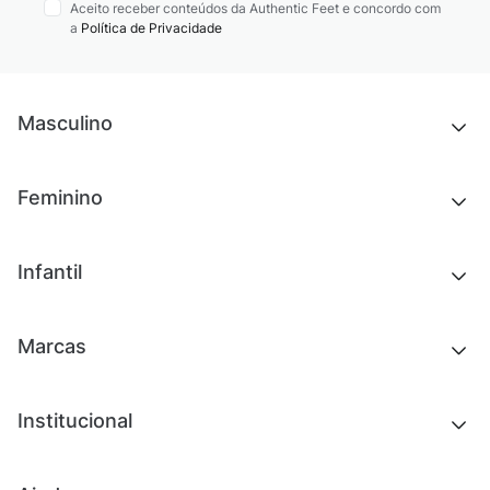
Aceito receber conteúdos da Authentic Feet e concordo com
a
Política de Privacidade
Masculino
Novidades
Feminino
Chinelos e sandálias
Tênis
Outlet
Novidades
Infantil
Roupas
Chinelos e sandálias
Acessórios
Tênis
Outlet
Novidades
Marcas
Roupas
Roupas
Acessórios
Tênis
Chinelos e sandálias
Institucional
Acessórios
Outlet