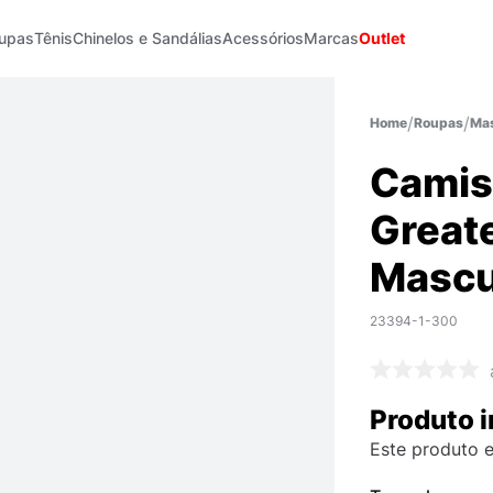
upas
Tênis
Chinelos e Sandálias
Acessórios
Marcas
Outlet
Roupas
Mas
Camis
Greate
Mascu
23394-1-300
Produto i
Este produto e