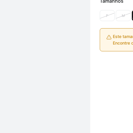
Tamanhos
P
M
Este tama
Encontre o