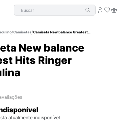
Buscar
culino
Camisetas
Camiseta New balance Greatest Hits Ringer Masculina
eta New balance
st Hits Ringer
lina
avaliações
ndisponível
stá atualmente indisponível