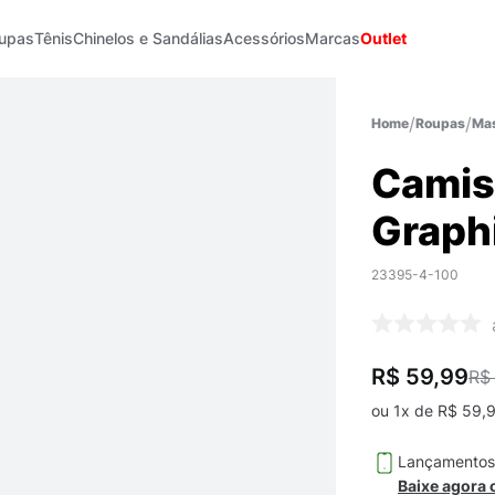
upas
Tênis
Chinelos e Sandálias
Acessórios
Marcas
Outlet
Roupas
Mas
Camis
Graph
23395-4-100
R$ 59,99
R$
ou
1
x de
R$
59
,
Lançamento
Baixe agora