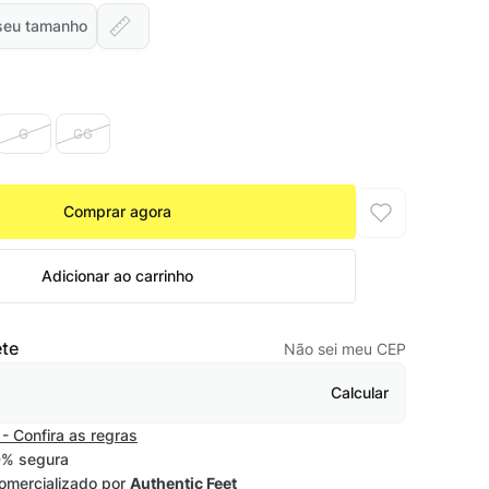
seu tamanho
G
GG
Comprar agora
Adicionar ao carrinho
ete
Não sei meu CEP
Calcular
- Confira as regras
% segura
omercializado por
Authentic Feet