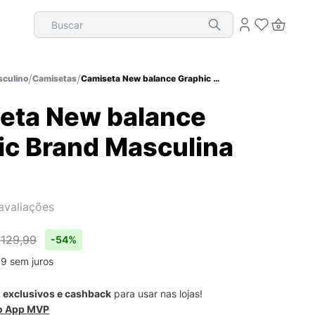
Buscar
culino
Camisetas
Camiseta New balance Graphic Brand Masculina
eta New balance
ic Brand Masculina
avaliações
 129,99
-
54%
99
sem juros
s
exclusivos e cashback
para usar nas lojas!
 o App MVP