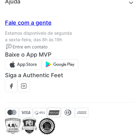
Quem somos
Ajuda
Trabalhe conosco
Seja um franqueado
Nossas lojas
Central de Relacionamento
Fale com a gente
Termos de uso
Tipos de entrega
Estamos disponíveis de segunda
Política de privacidade
Formas de pagamento
a sexta-feira, das 8h às 19h
Solicite seus Dados
Solicite seus dados
Entre em contato
Regulamento CRM/ CASHBACK
Baixe o App MVP
Regulamento cupom
Siga a Authentic Feet