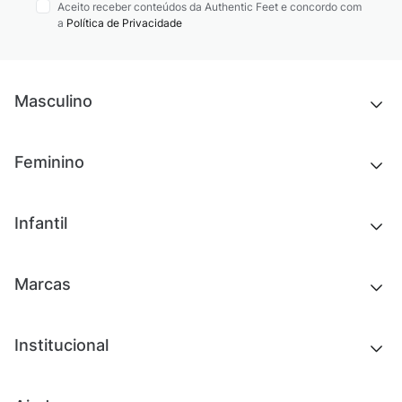
Aceito receber conteúdos da Authentic Feet e concordo com
a
Política de Privacidade
Masculino
Novidades
Feminino
Chinelos e sandálias
Tênis
Outlet
Novidades
Infantil
Roupas
Chinelos e sandálias
Acessórios
Tênis
Outlet
Novidades
Marcas
Roupas
Roupas
Acessórios
Tênis
Chinelos e sandálias
Institucional
Acessórios
Outlet