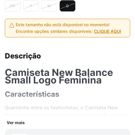
PP
P
M
G
Este tamanho não está disponível no momento!
Encontre opções similares disponíveis:
CLIQUE AQUI
Descrição
Camiseta New Balance
Small Logo Feminina
Características
Queridinha entre as fashionistas, a Camiseta New
Balance Small Logo Feminina é a combinação perfeita
entre estilo e conforto. Feita de material leve e
Ver mais
respirável, essa peça é ideal para te acompanhar em