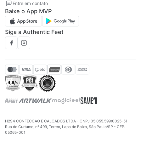
Entre em contato
Regulamento CRM/ CASHBACK
Baixe o App MVP
Regulamento cupom
Siga a Authentic Feet
H2S4 CONFECCAO E CALCADOS LTDA - CNPJ 05.055.599/0025-51
Rua do Curtume, nº 499, Terreo, Lapa de Baixo, São Paulo/SP - CEP:
05065-001