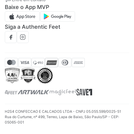
Regulamento CRM/ CASHBACK
Baixe o App MVP
Regulamento cupom
Siga a Authentic Feet
H2S4 CONFECCAO E CALCADOS LTDA - CNPJ 05.055.599/0025-51
Rua do Curtume, nº 499, Terreo, Lapa de Baixo, São Paulo/SP - CEP:
05065-001