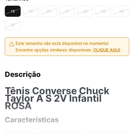
18
19
20
21
22
23
24
25
Este tamanho não está disponível no momento!
Encontre opções similares disponíveis:
CLIQUE AQUI
Descrição
Tênis Converse Chuck
Taylor A S 2V Infantil
ROSA
Características
O Tênis Converse Chuck Taylor A S 2V Infantil é feito